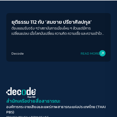
Crack Politics
ขนาดตัวอักษร
A-
A
A+
A++
ยุติธรรม 112 กับ ‘สมชาย ปรีชาศิลปกุล’
ระยะห่างข้อความ
ต้องยอมรับจริง ๆว่าสถาบันการเมืองไหน ๆ ล้วนแต่มีการ
เปลี่ยนแปลง เมื่อโลกมันเปลี่ยน ความคิด ความเชื่อ และความเข้าใจ
ปกติ
มาก
มากที่สุด
ของมหาชนก็เปลี่ยน สถาบันมันก็ต้องขยับตำแหน่งแห่งที่คือจะแช่
แข็งไว้แบบเดิมไม่ได้ เพราะการห้ามไม่ให้เปลี่ยน การกระทำแบบนี้น่า
ปรับสีสำหรับตาบอดสี
จะเป็นผลร้ายมากกว่า
Decode
READ MORE
ปิด
Protan
Deutan
Tritan
คอนทราสต์สูง
โหมดขาวดำ
ฟอนต์อ่านง่าย
สำนักเครือข่ายสื่อสาธารณะ
องค์การกระจายเสียงและแพร่ภาพสาธารณะแห่งประเทศไทย (THAI
เน้นลิงก์
PBS)