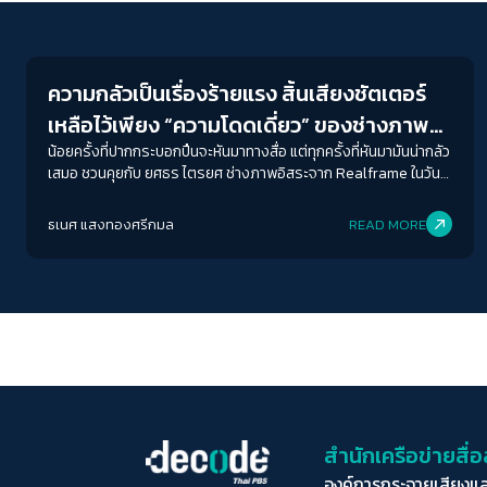
Futurism
ความกลัวเป็นเรื่องร้ายแรง สิ้นเสียงชัตเตอร์
เหลือไว้เพียง “ความโดดเดี่ยว” ของช่างภาพ
อิสระในสนามข่าวการเมือง
น้อยครั้งที่ปากกระบอกปืนจะหันมาทางสื่อ แต่ทุกครั้งที่หันมามันน่ากลัว
เสมอ ชวนคุยกับ ยศธร ไตรยศ ช่างภาพอิสระจาก Realframe ในวันที่
เสรีภาพสื่อถอยหลังกลับ และภาพถ่ายไม่ใช่ประจักษ์พยานแห่งความ
จริงในสายตารัฐไทย
ธเนศ แสงทองศรีกมล
READ MORE
สำนักเครือข่ายสื
องค์การกระจายเสียงแ