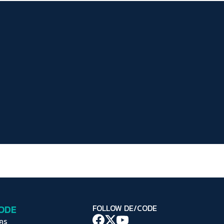
ระยะห่างข้อความ
ปกติ
มาก
มากที่สุด
ปรับสีสำหรับตาบอดสี
ปิด
Protan
Deutan
Tritan
คอนทราสต์สูง
โหมดขาวดำ
ฟอนต์อ่านง่าย
เน้นลิงก์
เน้นกรอบ Focus
CODE
FOLLOW DE/CODE
ซ่อนรูปภาพ
ใคร