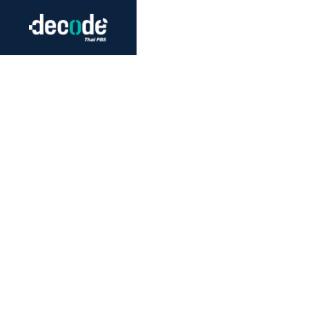
Futurism
Journalism
Crack 
Education
Peace
Sustainability
Workers/Economy
Human Rights