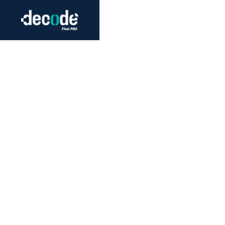
Futurism
Journalism
Crack 
Education
Peace
Sustainability
Workers/Economy
Human Rights