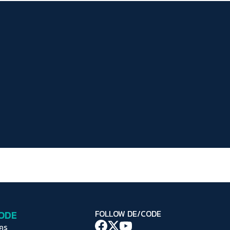
ระยะห่างข้อความ
ปกติ
มาก
มากที่สุด
ปรับสีสำหรับตาบอดสี
ปิด
Protan
Deutan
Tritan
คอนทราสต์สูง
โหมดขาวดำ
ฟอนต์อ่านง่าย
เน้นลิงก์
เน้นกรอบ Focus
CODE
FOLLOW DE/CODE
ซ่อนรูปภาพ
ใคร