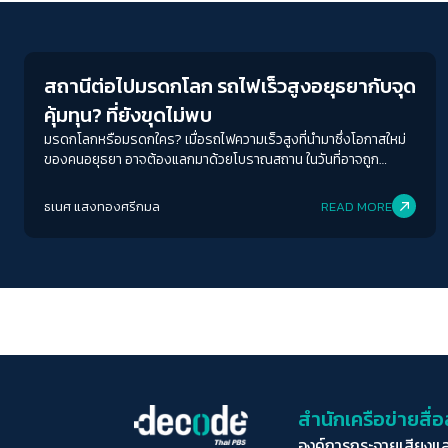
Economy
สถานีต่อไปมรดกโลก รถไฟเร็วสูงอยุธยากับจุด
คุ้มทุน? ที่ยังขุดไม่พบ
มรดกโลกหรือมรดกใคร? เมื่อรถไฟความเร็วสูงที่นำมาซึ่งโอกาสใหม่
ของคนอยุธยา อาจต้องแลกมาด้วยโบราณสถาน ในวันที่อาจถูก
ถอดถอนจากสถานะการเป็นมรดกโลก
ธเนศ แสงทองศรีกมล
READ MORE
สำนักเครือข่ายสื
องค์การกระจายเสียงแ