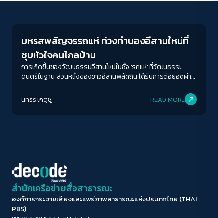
Economy
ขนาดตัวอักษร
A-
A
A+
A++
มหรสพสัญจรรถแห่ ท่วงทำนองอีสานใหม่ที่
ระยะห่างข้อความ
ชุบหัวใจคนไกลบ้าน
ปกติ
มาก
มากที่สุด
การเกิดขึ้นของวัฒนธรรมอีสานใหม่ในชื่อ 'รถแห่' ที่วัฒนธรรม
ดนตรีในฐานะส่วนหนึ่งของชาวอีสานพลัดถิ่น ได้รับการต่อยอดผ่าน
การผสมผสานกับเทคโนโลยีสมัยใหม่ ตลอดจนการเคลื่อนย้ายข้าม
ปรับสีสำหรับตาบอดสี
พรมแดนวัฒนธรรมอีสานในบริบทการเปลี่ยนแปลงทางสังคมและ
นทธร เกตุชู
READ MORE
ปิด
Protan
Deutan
Tritan
เศรษฐกิจไทย
คอนทราสต์สูง
โหมดขาวดำ
ฟอนต์อ่านง่าย
สำนักเครือข่ายสื่อสาธารณะ
องค์การกระจายเสียงและแพร่ภาพสาธารณะแห่งประเทศไทย (THAI
เน้นลิงก์
PBS)