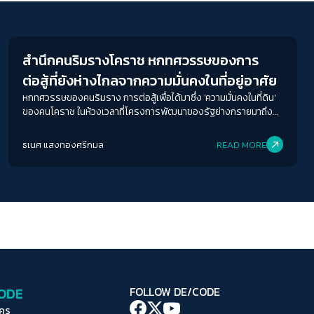
ระยะห่างข้อความ
Economy
ปกติ
มาก
มากที่สุด
สำนึกคนริมรางโคราช หกทศวรรษของการ
ปรับสีสำหรับตาบอดสี
ต่อสู้ที่ยังห่างไกลจากความมั่นคงในที่อยู่อาศัย
ปิด
Protan
Deutan
Tritan
หกทศวรรษของคนริมราง การต่อสู้เพื่อได้มาซึ่ง 'ความมั่นคงในที่ดิน'
ของคนโคราช ในห้วงเวลาที่โครงการพัฒนาของรัฐย่างกรายมาถึง
คอนทราสต์สูง
หน้าบ้าน และ 'รถไฟความเร็วสูง' ที่อาจไม่มีพวกเขาอยู่ในขบวน
ธเนศ แสงทองศรีกมล
READ MORE
โหมดขาวดำ
ฟอนต์อ่านง่าย
เน้นลิงก์
เน้นกรอบ Focus
CODE
FOLLOW DE/CODE
ซ่อนรูปภาพ
ใคร