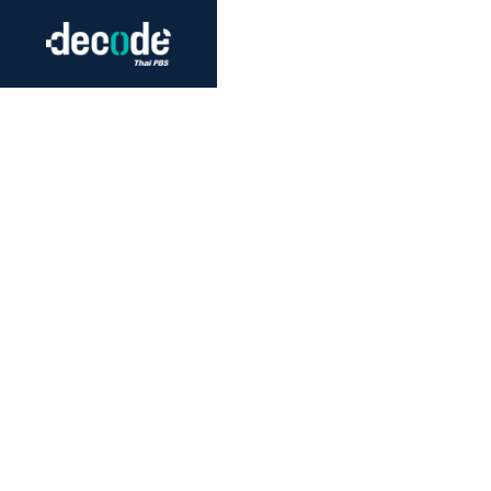
Futurism
Journalism
Crack 
Education
Peace
Sustainability
Workers/Economy
Human Rights