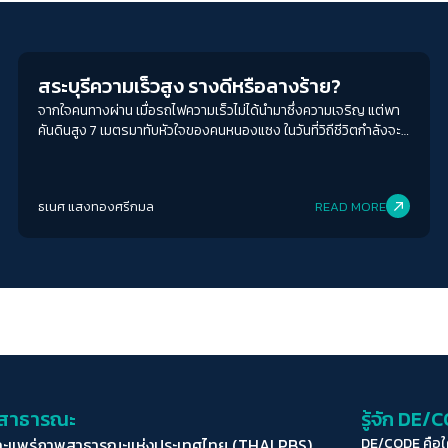
Economy
สระบุรีความเร็วสูง รางดีหรือลางร้าย?
จากใจคนทางผ่าน เมื่อรถไฟความเร็วไม่ได้นำมาซึ่งความเจริญ แต่พา
คันดินสูง 7 เมตรมาทับหัวใจของคนหนองแซง ในวันที่วิถีชีวิตกำลังจะ
สูญหายภายใต้โครงการพัฒนาของรัฐ
ธเนศ แสงทองศรีกมล
READ MORE
่อสาธารณะ
รู้จัก DE/
ละแพร่ภาพสาธารณะแห่งประเทศไทย (THAI PBS)
DE/CODE คือ