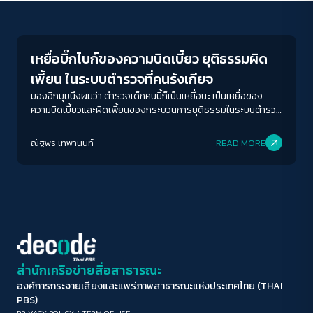
Futurism
ขนาดตัวอักษร
A-
A
A+
A++
เหยื่อบิ๊กไบก์ของความบิดเบี้ยว ยุติธรรมผิด
ระยะห่างข้อความ
เพี้ยน ในระบบตำรวจที่คนรังเกียจ
ปกติ
มาก
มากที่สุด
มองอีกมุมนึงผมว่า ตำรวจเด็กคนนี้ก็เป็นเหยื่อนะ เป็นเหยื่อของ
ความบิดเบี้ยวและผิดเพี้ยนของกระบวนการยุติธรรมในระบบตำรวจ
ที่คนรังเกียจ
ปรับสีสำหรับตาบอดสี
ณัฐพร เทพานนท์
READ MORE
ปิด
Protan
Deutan
Tritan
คอนทราสต์สูง
โหมดขาวดำ
ฟอนต์อ่านง่าย
สำนักเครือข่ายสื่อสาธารณะ
องค์การกระจายเสียงและแพร่ภาพสาธารณะแห่งประเทศไทย (THAI
เน้นลิงก์
PBS)