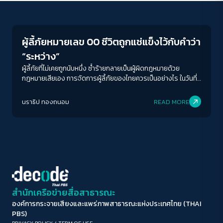
Crack Politics
ขนาดตัวอักษร
A-
A
A+
A++
ผู้ลี้ภัยหมายเลข 00 ชีวิตถูกแช่แข็งไว้กับคำว่า
ระยะห่างข้อความ
“ระหว่าง”
ปกติ
มาก
มากที่สุด
ผู้ลี้ภัยที่ไม่เคยถูกนับหนึ่ง ซ้ำร้ายกลายเป็นผู้ผิดกฎหมายด้วย
กฎหมายเสียเอง การจัดการผู้ลี้ภัยของไทยควรเป็นอย่างไร ในวันที่
ไทยเป็นเพียงทางผ่านไม่ได้อีกแล้ว
ปรับสีสำหรับตาบอดสี
นราธิป ทองถนอม
READ MORE
ปิด
Protan
Deutan
Tritan
คอนทราสต์สูง
โหมดขาวดำ
ฟอนต์อ่านง่าย
สำนักเครือข่ายสื่อสาธารณะ
องค์การกระจายเสียงและแพร่ภาพสาธารณะแห่งประเทศไทย (THAI
เน้นลิงก์
PBS)