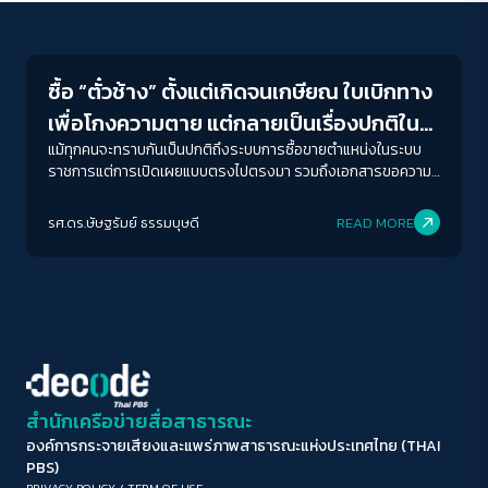
Columnist
ขนาดตัวอักษร
A-
A
A+
A++
ซื้อ “ตั๋วช้าง” ตั้งแต่เกิดจนเกษียณ ใบเบิกทาง
ระยะห่างข้อความ
เพื่อโกงความตาย แต่กลายเป็นเรื่องปกติใน
ปกติ
มาก
มากที่สุด
ชีวิตที่ไร้รัฐสวัสดิการ
แม้ทุกคนจะทราบกันเป็นปกติถึงระบบการซื้อขายตำแหน่งในระบบ
ราชการแต่การเปิดเผยแบบตรงไปตรงมา รวมถึงเอกสารขอความ
อนุเคราะห์อย่างเป็นทางการกลายเป็นสิ่งที่ชวนตั้งคำถามว่าในสังคม
ปรับสีสำหรับตาบอดสี
ไทยเราสามารถยอมรับว่า “ตั๋ว” เป็นสิ่งปกติได้มากน้อยแค่ไหน หรือ
รศ.ดร.ษัษฐรัมย์ ธรรมบุษดี
READ MORE
ปิด
Protan
Deutan
Tritan
จริง ๆ เราทุกคนล้วนเคยใช้ “ตั๋วช้าง” ในรูปแบบที่แตกต่างกันใน
โครงสร้างสังคมที่เหลื่อมล้ำและต้องเกาะเกี่ยวระบบอุปถัมภ์
คอนทราสต์สูง
โหมดขาวดำ
ฟอนต์อ่านง่าย
สำนักเครือข่ายสื่อสาธารณะ
องค์การกระจายเสียงและแพร่ภาพสาธารณะแห่งประเทศไทย (THAI
เน้นลิงก์
PBS)