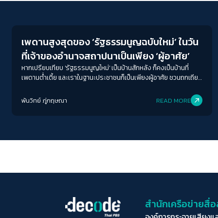
Crack Politics
เพดานสูงสุดของ ‘รัฐธรรมนูญฉบับใหม่’ ในวัน
ที่เจ้าของอำนาจสถาปนาเป็นเพียง ‘ผู้อาศัย’
หากเปรียบเทียบ 'รัฐธรรมนูญใหม่' เป็นบ้านสักหลัง ก็คงเป็นบ้านที่
เพดานต่ำเตี้ย และเราในฐานะประชาชนก็เป็นเพียงผู้อาศัย ชวนถกเถียง
ทิศทางของการจัดทำรัฐธรรมฉบับประชาชนรอบสอง และถกทอ
หน้าตาของ สสร. ที่ยึดโยงกับประชาชน
พันวิทย์ ภู่กฤษณา
READ MORE
สำนักเครือข่ายสื
องค์การกระจายเสียงแ