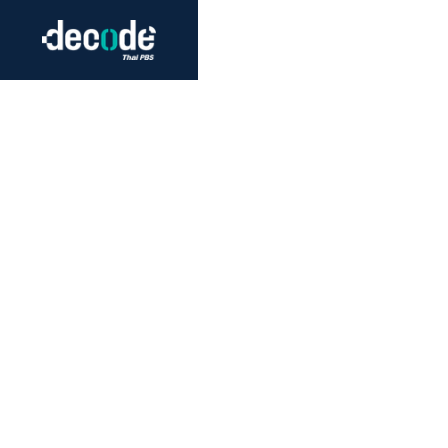
Futurism
Journalism
Crack 
Education
Peace
Sustainability
Workers/Economy
Human Rights