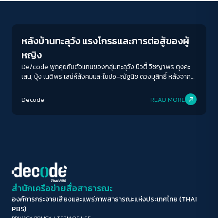
Crack Politics
ขนาดตัวอักษร
A-
A
A+
A++
หลังบ้านทะลุวัง แรงโกรธและการต่อสู้ของผู้
ระยะห่างข้อความ
หญิง
ปกติ
มาก
มากที่สุด
De/code พูดคุยกับตัวแทนของกลุ่มทะลุวัง บิวตี้ วิชญาพร ตุงคะ
เสน, บุ้ง เนติพร เสน่ห์สังคมและใบปอ–ณัฐนิช ดวงมุสิทธิ์ หลังจาก
เกิดเหตุการณ์ดังกล่าว ในวันที่พวกเขาบอกว่า ยังคงเดินอยู่บนหลัก
ปรับสีสำหรับตาบอดสี
การเดิม เพียงแค่วิธีการเคลื่อนไหวไม่ถูกใจสังคมที่เป็นอนุรักษนิยม
Decode
READ MORE
ปิด
Protan
Deutan
Tritan
อย่างสังคมไทย
คอนทราสต์สูง
โหมดขาวดำ
ฟอนต์อ่านง่าย
สำนักเครือข่ายสื่อสาธารณะ
องค์การกระจายเสียงและแพร่ภาพสาธารณะแห่งประเทศไทย (THAI
เน้นลิงก์
PBS)