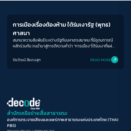
Crack Politics
ขนาดตัวอักษร
A-
A
A+
A++
การเมืองเรื่องต้องห้าม ใต้ร่มเงารัฐ (พุทธ)
ระยะห่างข้อความ
ศาสนา
ปกติ
มาก
มากที่สุด
สนทนาความสัมพันธ์ระหว่างรัฐกับมหาเถรสมาคม ที่มีอุดมการณ์
หลักร่วมกัน จนนำมาสู่การตีความคำว่า “การเมือง”ใต้ร่มเงาที่แผ่
ปกคลุมมากกว่าหลักพระธรรมวินัยในพระไตรปิฎก
ปรับสีสำหรับตาบอดสี
ปิยวัฒน์ สีแตงสุก
READ MORE
ปิด
Protan
Deutan
Tritan
คอนทราสต์สูง
โหมดขาวดำ
ฟอนต์อ่านง่าย
สำนักเครือข่ายสื่อสาธารณะ
องค์การกระจายเสียงและแพร่ภาพสาธารณะแห่งประเทศไทย (THAI
เน้นลิงก์
PBS)