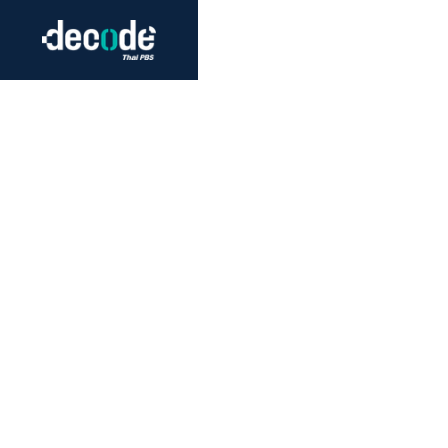
Futurism
Journalism
Crack 
Education
Peace
Sustainability
Workers/Economy
Human Rights