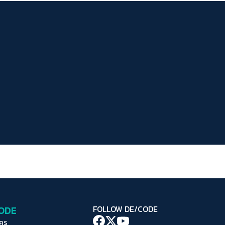
ระยะห่างข้อความ
ปกติ
มาก
มากที่สุด
ปรับสีสำหรับตาบอดสี
ปิด
Protan
Deutan
Tritan
คอนทราสต์สูง
โหมดขาวดำ
ฟอนต์อ่านง่าย
เน้นลิงก์
เน้นกรอบ Focus
CODE
FOLLOW DE/CODE
ซ่อนรูปภาพ
ใคร