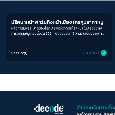
Economy
ปริศนาหน้าฟาร์มถึงหน้าเขียง ใครคุมราคาหมู
หลังการแพร่ระบาดของโรค ASF(อหิวาก์ตกโรคหมู) ในปี 2565 และ
การจับกุมหมูเถื่อนตั้งแต่ 2564-ปัจจุบัน กว่า 5 ล้านตันเป็นอย่างต่ำ
จำนวนเกษตรกรที่หดหาย เพราะเสียหายหนักจากโรค ยิ่งโดนกระหน่ำ
ซ้ำด้วยราคาขายที่ต่ำลง ในขณะที่ต้นทุนมีแต่จะแพงขึ้นทุกวัน หมูแพง
เป็นเพียงฉากหน้าของการสั่นคลอนความมั่นคงทางอาหารของคนไทย
นทธร เกตุชู
READ MORE
เมื่อ 1 ใน 3 ของเนื้อสัตว์ที่คนไทยบริโภคมากที่สุดกำลังเผชิญปัญหากับ
การกินรวบที่อาจทำให้คนเลี้ยง คนขาย และคนกิน อาจต้องบริโภคหมู
ในราคามากกว่า 300 บาทก็เป็นได้ถ้าเรายังรู้ว่าหน้าฟาร์มถึงหน้าเขียง
ใคร เป็นคนคุมราคาหมู
สำนักเครือข่ายสื
องค์การกระจายเสียงแ