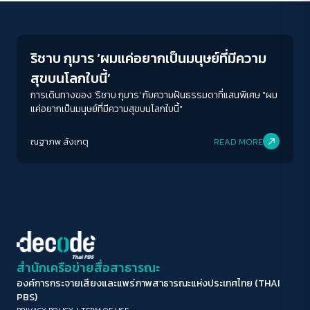
Human & Society
ขนาดตัวอักษร
A-
A
A+
A++
ริชาบ กุมาร ‘ผมแค่อยากเป็นมนุษย์ที่มีความ
ระยะห่างข้อความ
สุขบนโลกใบนี้’
ปกติ
มาก
มากที่สุด
การเดินทางของ 'ริชาบ กุมาร' กับความฝันธรรมดาที่แสนพิเศษ "ผม
แค่อยากเป็นมนุษย์ที่มีความสุขบนโลกใบนี้"
ปรับสีสำหรับตาบอดสี
ณฐาภพ สังเกตุ
READ MORE
ปิด
Protan
Deutan
Tritan
คอนทราสต์สูง
โหมดขาวดำ
ฟอนต์อ่านง่าย
สำนักเครือข่ายสื่อสาธารณะ
องค์การกระจายเสียงและแพร่ภาพสาธารณะแห่งประเทศไทย (THAI
เน้นลิงก์
PBS)