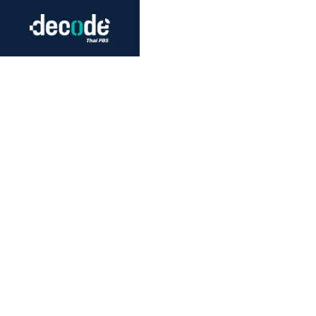
Futurism
Journalism
Crack 
Education
Peace
Sustainability
Workers/Economy
Human Rights