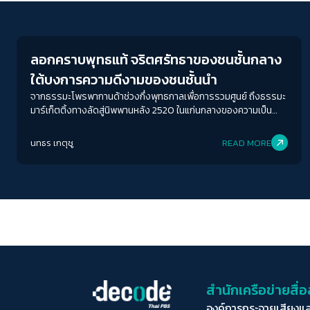
Play Read
ลอกคราบพุทธแท้ จริตศรัทธาของชนชั้นกลาง
ใต้บงการความดีงามของชนชั้นนำ
จากธรรมะโพรพากานด้าช่วงกึ่งพุทธกาลเพื่อการรวมศูนย์ ถึงธรรมะ
มาร์เก็ตติ้งทางลัดสู่นิพพานหลัง 2520 ในแก่นกลางของความเป็น
พุทธแท้ของรัฐไทย เราจะเห็นจริตความศรัทธาที่อาจศักดิ์สิทธิ์สำหรับ
ใครบางคน แต่สำหรับบางคนกลับกลายเป็นความงมงาย แต่ในความ
นทธร เกตุชู
READ MORE
จริงแท้ของพุทธที่หลายคนยึดถือ มีรัฐ เป็นคนที่คอยชี้นำในทุกยุคสมัย
นำแว่นส่องพระดูให้ลึกถึงมวลสารของพุทธแท้ในความเป็นไทย สวรรค์
อยู่ในอก นรกอยู่ในใจ แต่พุทธแท้ที่เราเข้าใจ ใคร เป็นคนสร้างมันขึ้นมา
สำนักเครือข่ายสื
องค์การกระจายเสียงแ