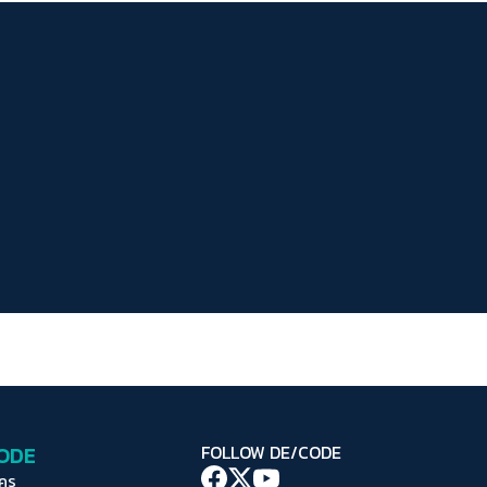
ระยะห่างข้อความ
ปกติ
มาก
มากที่สุด
ปรับสีสำหรับตาบอดสี
ปิด
Protan
Deutan
Tritan
คอนทราสต์สูง
โหมดขาวดำ
ฟอนต์อ่านง่าย
เน้นลิงก์
เน้นกรอบ Focus
CODE
FOLLOW DE/CODE
ซ่อนรูปภาพ
ใคร