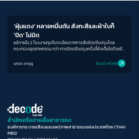
Environment
ขนาดตัวอักษร
A-
A
A+
A++
‘ฝุ่นแดง’ หลายหมื่นตัน สังกะสีและผ้าใบก็
ระยะห่างข้อความ
‘ปิด’ ไม่มิด
ปกติ
มาก
มากที่สุด
แม้ภายใน 2 โรงงานทุนจีนจะเงียบจากการสั่งปิดปรับปรุงโดย
กระทรวงอุตสาหกรรม ทว่า การปิดปรับปรุงครั้งนี้ยังเต็มไปด้วยข้อ
สังเกตหลายประการ รวมถึงการปรับปรุงโรงงานที่ดูจะพึ่งแล้ว
ปรับสีสำหรับตาบอดสี
เสร็จไม่กี่วันก่อนเข้าตรวจค้นครั้งนี้ โยงใยเครือข่ายทุนจีนขบวนการ
นทธร เกตุชู
READ MORE
ปิด
Protan
Deutan
Tritan
‘ฝุ่นแดง’ สมุทรสาครหลายหมื่นตัน เอาสังกะสีและผ้าใบมาปิดก็ไม่มิด
คอนทราสต์สูง
โหมดขาวดำ
ฟอนต์อ่านง่าย
สำนักเครือข่ายสื่อสาธารณะ
องค์การกระจายเสียงและแพร่ภาพสาธารณะแห่งประเทศไทย (THAI
เน้นลิงก์
PBS)