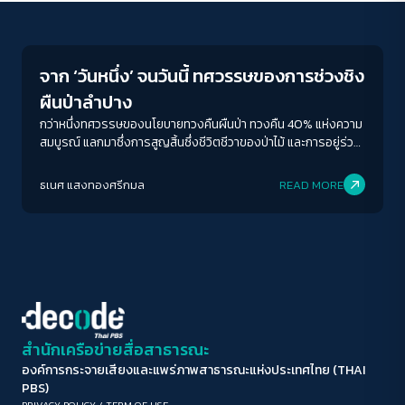
Conflict Resolution
ขนาดตัวอักษร
A-
A
A+
A++
จาก ‘วันหนึ่ง’ จนวันนี้ ทศวรรษของการช่วงชิง
ระยะห่างข้อความ
ผืนป่าลำปาง
ปกติ
มาก
มากที่สุด
กว่าหนึ่งทศวรรษของนโยบายทวงคืนผืนป่า ทวงคืน 40% แห่งความ
สมบูรณ์ แลกมาซึ่งการสูญสิ้นซึ่งชีวิตชีวาของป่าไม้ และการอยู่ร่วม
ระหว่างคนกับป่าที่เป็นเพียง'วาทกรรม'
ปรับสีสำหรับตาบอดสี
ธเนศ แสงทองศรีกมล
READ MORE
ปิด
Protan
Deutan
Tritan
คอนทราสต์สูง
โหมดขาวดำ
ฟอนต์อ่านง่าย
สำนักเครือข่ายสื่อสาธารณะ
องค์การกระจายเสียงและแพร่ภาพสาธารณะแห่งประเทศไทย (THAI
เน้นลิงก์
PBS)