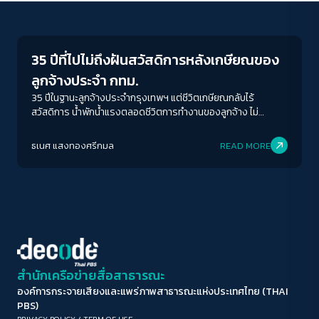
Inequality
ขนาดตัวอักษร
A-
A
A+
A++
35 ปีที่ไปไม่ถึงฝันสวัสดิการหลังเกษียณของ
ระยะห่างข้อความ
ลูกจ้างประจำ กทม.
ปกติ
มาก
มากที่สุด
35 ปีในฐานะลูกจ้างประจำกรุงเทพฯ แต่ชีวิตเกษียณกลับไร้
สวัสดิการ น้ำพักน้ำแรงตลอดชีวิตการทำงานของลูกจ้าง ไม่
สามารถแลกเป็นสวัสดิการในบั้นปลายชีวิตได้เลยหรือ?
ปรับสีสำหรับตาบอดสี
ธเนศ แสงทองศรีกมล
READ MORE
ปิด
Protan
Deutan
Tritan
คอนทราสต์สูง
โหมดขาวดำ
ฟอนต์อ่านง่าย
สำนักเครือข่ายสื่อสาธารณะ
องค์การกระจายเสียงและแพร่ภาพสาธารณะแห่งประเทศไทย (THAI
เน้นลิงก์
PBS)