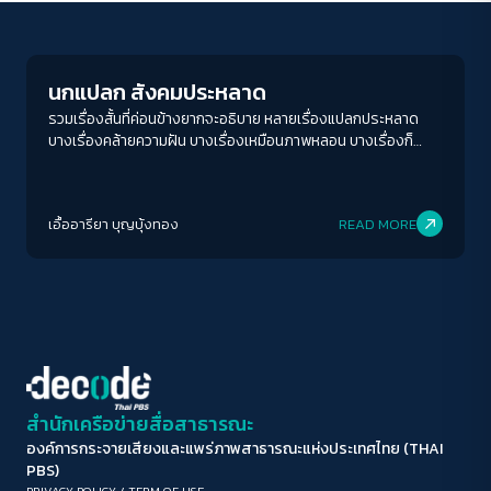
Play Read
ขนาดตัวอักษร
A-
A
A+
A++
นกแปลก สังคมประหลาด
ระยะห่างข้อความ
รวมเรื่องสั้นที่ค่อนข้างยากจะอธิบาย หลายเรื่องแปลกประหลาด
บางเรื่องคล้ายความฝัน บางเรื่องเหมือนภาพหลอน บางเรื่องก็
ปกติ
มาก
มากที่สุด
เหมือนกำลังล้อเล่นกับคนอ่าน
ปรับสีสำหรับตาบอดสี
เอื้ออารียา บุญบุ้งทอง
READ MORE
ปิด
Protan
Deutan
Tritan
คอนทราสต์สูง
โหมดขาวดำ
ฟอนต์อ่านง่าย
สำนักเครือข่ายสื่อสาธารณะ
องค์การกระจายเสียงและแพร่ภาพสาธารณะแห่งประเทศไทย (THAI
เน้นลิงก์
PBS)