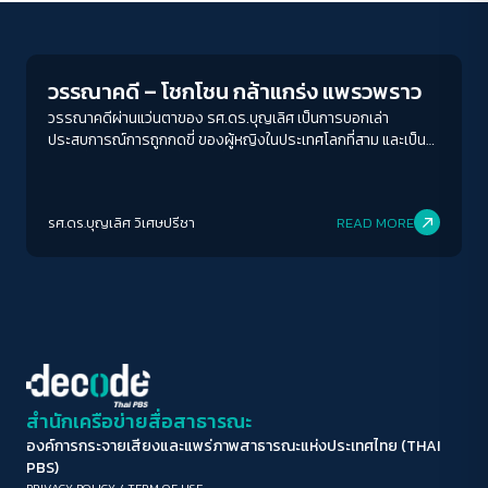
Play Read
ขนาดตัวอักษร
A-
A
A+
A++
วรรณาคดี – โชกโชน กล้าแกร่ง แพรวพราว
ระยะห่างข้อความ
วรรณาคดีผ่านแว่นตาของ รศ.ดร.บุญเลิศ เป็นการบอกเล่า
ประสบการณ์การถูกกดขี่ ของผู้หญิงในประเทศโลกที่สาม และเป็นผู้
ปกติ
มาก
มากที่สุด
หญิงที่เป็นชนชั้นล่าง ที่ถูกกดขี่ในหลายสนาม ย่อมต่างจาก ความ
รู้สึกถูกเอาเปรียบ ของคนมีฐานะมีการศึกษา แต่ เป็นเรื่องราวที่
ปรับสีสำหรับตาบอดสี
สังคมเรายังรับรู้น้อย เมื่อเทียบกับประสบการณ์อันหนักหน่วงที่คน
รศ.ดร.บุญเลิศ วิเศษปรีชา
READ MORE
จำนวนมากกำลังแบกอยู่
ปิด
Protan
Deutan
Tritan
คอนทราสต์สูง
โหมดขาวดำ
ฟอนต์อ่านง่าย
สำนักเครือข่ายสื่อสาธารณะ
องค์การกระจายเสียงและแพร่ภาพสาธารณะแห่งประเทศไทย (THAI
เน้นลิงก์
PBS)