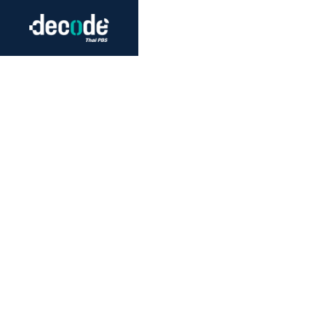
Futurism
Journalism
Crack 
Education
Peace
Sustainability
Workers/Economy
Human Rights