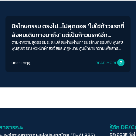
Crack Politics
นิรโทษกรรม ตรงไป…ไม่สุดซอย ‘ไม่ใช่ก้าวแรกที่
สังคมเดินทางมาถึง’ แต่เป็นก้าวแรก(อีก
ครั้ง)ในรอบ 20 ปี
ตามหาความยุติธรรมระยะเปลี่ยนผ่านผ่านการนิรโทษกรรมกับ พูนสุข
พูนสุขเจริญ หัวหน้าฝ่ายวิจัยและกฎหมาย ศูนย์ทนายความเพื่อสิทธิ
มนุษยชน กับการขับเคลื่อนร่างพ.ร.บ.นิรโทษกรรมประชาชน เมื่อก้าว
แรกคือการนิรโทษกรรม ก้าวต่อไปยิ่งสำคัญคือการตามหาความ
นทธร เกตุชู
READ MORE
ปรองดองที่แท้จริงในสังคมไทย
่อสาธารณะ
รู้จัก DE/
ละแพร่ภาพสาธารณะแห่งประเทศไทย (THAI PBS)
DE/CODE คือ