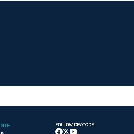
ระยะห่างข้อความ
ปกติ
มาก
มากที่สุด
ปรับสีสำหรับตาบอดสี
ปิด
Protan
Deutan
Tritan
คอนทราสต์สูง
โหมดขาวดำ
ฟอนต์อ่านง่าย
เน้นลิงก์
เน้นกรอบ Focus
CODE
FOLLOW DE/CODE
ซ่อนรูปภาพ
ใคร