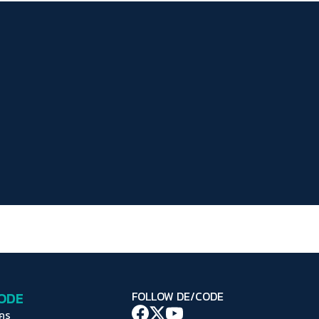
ระยะห่างข้อความ
ปกติ
มาก
มากที่สุด
ปรับสีสำหรับตาบอดสี
ปิด
Protan
Deutan
Tritan
คอนทราสต์สูง
โหมดขาวดำ
ฟอนต์อ่านง่าย
เน้นลิงก์
เน้นกรอบ Focus
CODE
FOLLOW DE/CODE
ซ่อนรูปภาพ
ใคร