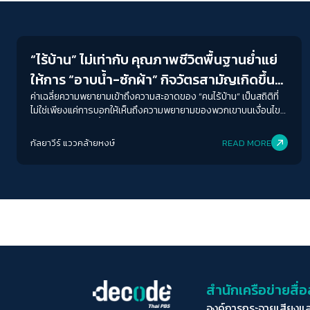
Welfare state
“ไร้บ้าน” ไม่เท่ากับ คุณภาพชีวิตพื้นฐานย่ำแย่
ให้การ “อาบน้ำ-ซักผ้า” กิจวัตรสามัญเกิดขึ้น
ทุกวัน
ค่าเฉลี่ยความพยายามเข้าถึงความสะอาดของ “คนไร้บ้าน” เป็นสถิติที่
ไม่ใช่เพียงแค่การบอกให้เห็นถึงความพยายามของพวกเขาบนเงื่อนไขที่
กรุงเทพฯ หาห้องน้ำสาธารณะ รวมถึงพื้นที่ซักล้างได้ยากเท่านั้น แต่
มันยังบอกว่า พวกเขาเหมือนเราทุกๆ คนที่ต้องการเข้าถึง “ความ
กัลยาวีร์ แววคล้ายหงษ์
READ MORE
สะอาด” และมีชีวิตอยู่บนพื้นฐานของสุขอนามัยที่ดี
สำนักเครือข่ายสื
องค์การกระจายเสียงแ