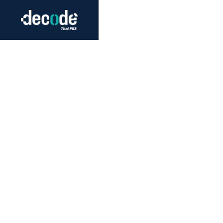
Futurism
Journalism
Crack 
Education
Peace
Sustainability
Workers/Economy
Human Rights