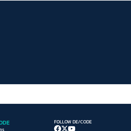
ระยะห่างข้อความ
ปกติ
มาก
มากที่สุด
ปรับสีสำหรับตาบอดสี
ปิด
Protan
Deutan
Tritan
คอนทราสต์สูง
โหมดขาวดำ
ฟอนต์อ่านง่าย
เน้นลิงก์
เน้นกรอบ Focus
CODE
FOLLOW DE/CODE
ซ่อนรูปภาพ
ใคร