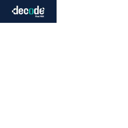
Futurism
Journalism
Crack 
Education
Peace
Sustainability
Workers/Economy
Human Rights