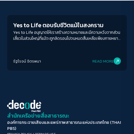
Play Read
ขนาดตัวอักษร
A-
A
A+
A++
Yes to Life ตอบรับชีวิตแม้ในสงคราม
ระยะห่างข้อความ
Yes to Life อนุญาตให้เราสร้างความหมายและมีความหวังจากส่วน
เสี้ยวในส่วนใหญ่ที่แม้จะถูกลิดรอนไปจนหมดสิ้นเหลือเพียงกายหยาบ
ปกติ
มาก
มากที่สุด
ที่เปลือยเปล่าก็ตามที
ปรับสีสำหรับตาบอดสี
รัฐโรจน์ จิตรพนา
READ MORE
ปิด
Protan
Deutan
Tritan
คอนทราสต์สูง
โหมดขาวดำ
ฟอนต์อ่านง่าย
สำนักเครือข่ายสื่อสาธารณะ
องค์การกระจายเสียงและแพร่ภาพสาธารณะแห่งประเทศไทย (THAI
เน้นลิงก์
PBS)