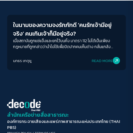
Crack Politics
ขนาดตัวอักษร
A-
A
A+
A++
ในนามของความจงรักภักดี ‘คนรักเจ้ามีอยู่
ระยะห่างข้อความ
จริง’ คนเกินเจ้าก็มีอยู่จริง?
ปกติ
มาก
มากที่สุด
เมื่อสถาบันถูกแช่แข็งและยกไว้บนหิ้ง มาตรา 112 ไม่ได้เป็นเพียง
กฎหมายที่ถูกกล่าวว่านำไปใช้เพื่อปิดปากคนเห็นต่าง กลั่นแกล้ง
ทางการเมือง กลับยังมีวาระซ่อนเร้นภายใต้เสื้อของความจงรักภักดี
ปรับสีสำหรับตาบอดสี
ในวันที่คนรักเจ้าใช้เพื่อปกป้องสถาบัน แต่ยังมีคนเกินเจ้าสวมเสื้อ
นทธร เกตุชู
READ MORE
ปิด
Protan
Deutan
Tritan
ของความจงรักภักดีใช้ ม.112 และสถาบันเป็นช่องทางหากิน
คอนทราสต์สูง
โหมดขาวดำ
ฟอนต์อ่านง่าย
สำนักเครือข่ายสื่อสาธารณะ
องค์การกระจายเสียงและแพร่ภาพสาธารณะแห่งประเทศไทย (THAI
เน้นลิงก์
PBS)