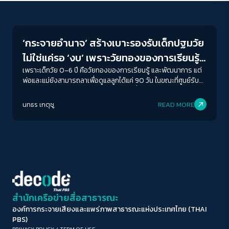
Welfare state
ขนาดตัวอักษร
A-
A
A+
A++
‘กระจายอำนาจ’ สร้างเบาะรองรับเด็กปฐมวัย
ระยะห่างข้อความ
ไม่ใช่แค่รอ ‘งบ’ เพราะวัยทองของการเรียนรู้
ปกติ
มาก
มากที่สุด
‘รอ’ ไม่ได้
เพราะเด็กวัย 0–6 ปี คือวัยทองของการเรียนรู้ และพัฒนาการ แต่
พ่อและแม่ยังสามารถลาเพื่อดูแลลูกได้แค่ 90 วัน ในขณะที่ศูนย์รับ
เลี้ยงเด็กของรัฐรับเด็กเข้ามาดูแลอายุไม่ต่ำกว่า 2 ปี แล้วช่องว่าง
ปรับสีสำหรับตาบอดสี
ของวัยทองอนาคตของชาตินี้ ใครดูแล?
นทธร เกตุชู
READ MORE
ปิด
Protan
Deutan
Tritan
คอนทราสต์สูง
โหมดขาวดำ
ฟอนต์อ่านง่าย
สำนักเครือข่ายสื่อสาธารณะ
องค์การกระจายเสียงและแพร่ภาพสาธารณะแห่งประเทศไทย (THAI
เน้นลิงก์
PBS)