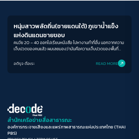
Crack Politics
ขนาดตัวอักษร
A-
A
A+
A++
หนุ่มสาวพลัดถิ่น(ชายแดนใต้) ภูเขาน้ำแข็ง
ระยะห่างข้อความ
แห่งดินแดนชายขอบ
ปกติ
มาก
มากที่สุด
คนวัย 20 – 40 ออกไปเรียนหนังสือ ไปหางานทำที่อื่น นอกจากความ
เจ็บปวดของคนแล้ว ผมเลยมองว่ามันคือความเจ็บปวดของพื้นที่
ด้วย
ปรับสีสำหรับตาบอดสี
อติรุจ ดือเระ
READ MORE
ปิด
Protan
Deutan
Tritan
คอนทราสต์สูง
โหมดขาวดำ
ฟอนต์อ่านง่าย
สำนักเครือข่ายสื่อสาธารณะ
องค์การกระจายเสียงและแพร่ภาพสาธารณะแห่งประเทศไทย (THAI
เน้นลิงก์
PBS)