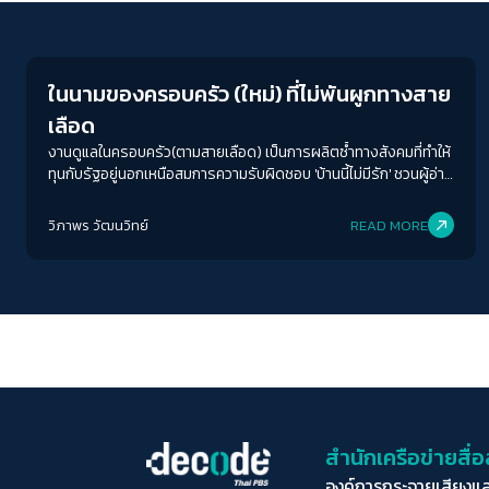
Play Read
ในนามของครอบครัว (ใหม่) ที่ไม่พันผูกทางสาย
เลือด
งานดูแลในครอบครัว(ตามสายเลือด) เป็นการผลิตซ้ำทางสังคมที่ทำให้
ทุนกับรัฐอยู่นอกเหนือสมการความรับผิดชอบ 'บ้านนี้ไม่มีรัก' ชวนผู้อ่าน
จิตนาการถึงเช้าวันใหม่หลังการปฏิวัติ เมื่อวันนั้นมาถึงเราอาจได้เห็น
การดูแลโดยสังคมและปลดพันธนาการของเหล่าสตรีที่เป็นผู้แบกรับ
วิภาพร วัฒนวิทย์
READ MORE
ภาระงานดูแลในบ้านมาหลายศตวรรษ
สำนักเครือข่ายสื
องค์การกระจายเสียงแ