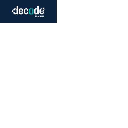
Futurism
Journalism
Crack 
Education
Peace
Sustainability
Workers/Economy
Human Rights