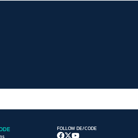
ระยะห่างข้อความ
ปกติ
มาก
มากที่สุด
ปรับสีสำหรับตาบอดสี
ปิด
Protan
Deutan
Tritan
คอนทราสต์สูง
โหมดขาวดำ
ฟอนต์อ่านง่าย
เน้นลิงก์
เน้นกรอบ Focus
CODE
FOLLOW DE/CODE
ซ่อนรูปภาพ
ใคร