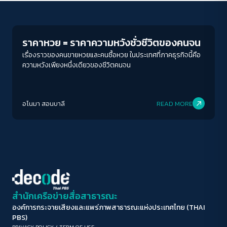
Economy
ขนาดตัวอักษร
A-
A
A+
A++
ราคาหวย = ราคาความหวังชั่วชีวิตของคนจน
ระยะห่างข้อความ
เรื่องราวของคนขายหวยและคนซื้อหวย ในประเทศที่ภาคธุรกิจนี้คือ
ความหวังเพียงหนึ่งเดียวของชีวิตคนจน
ปกติ
มาก
มากที่สุด
ปรับสีสำหรับตาบอดสี
อโนมา สอนบาลี
READ MORE
ปิด
Protan
Deutan
Tritan
คอนทราสต์สูง
โหมดขาวดำ
ฟอนต์อ่านง่าย
สำนักเครือข่ายสื่อสาธารณะ
องค์การกระจายเสียงและแพร่ภาพสาธารณะแห่งประเทศไทย (THAI
เน้นลิงก์
PBS)