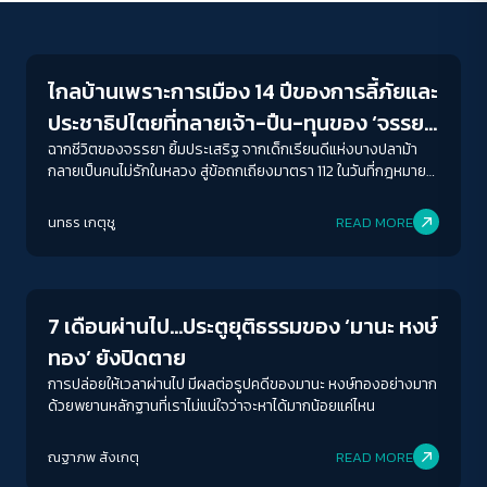
Crack Politics
ไกลบ้านเพราะการเมือง 14 ปีของการลี้ภัยและ
ประชาธิปไตยที่ทลายเจ้า-ปืน-ทุนของ ‘จรรยา
ยิ้มประเสริฐ’
ฉากชีวิตของจรรยา ยิ้มประเสริฐ จากเด็กเรียนดีแห่งบางปลาม้า
กลายเป็นคนไม่รักในหลวง สู่ข้อถกเถียงมาตรา 112 ในวันที่กฎหมาย
ภายใต้ความจงรักภักดีนี้ยังบีบบังคับให้ใครหลายคนต้องไกลบ้าน ไม่
ได้กลับบ้าน หรือกลับบ้านเพียงร่างที่ไร้วิญญาน ถึงเวลาสร้าง
นทธร เกตุชู
READ MORE
ประวัติศาสตร์ฉบับประชาชน เขียนเครื่องหมายคำถามตัวใหญ่กับ
Crack Politics
การถูกทำให้หายไปอำนาจรวมตัวต่อรองของประชาชนต่อสถาบัน
กษัตริย์ คณะรัฐประหาร ทุนผูกขาด รวมถึงรัฐบาลอภิสิทธิ์และ
พรรคเพื่อไทย ในความขัดแย้งตลอดระยะเวลาที่ผ่านมา สังคมไทย
7 เดือนผ่านไป…ประตูยุติธรรมของ ‘มานะ หงษ์
กำลังก้าวข้ามความขัดแย้งแบบใดกันแน่ 58 ปีตลอดชีวิต 14 ปีที่ต้อง
ลี้ภัยกับ 1 ความหวังของจรรยา สังคมไทยในวันข้างหน้าจะไม่มีคนรุ่น
ทอง’ ยังปิดตาย
ใหม่คนไหนต้องลี้ภัยอีกแล้ว
การปล่อยให้เวลาผ่านไป มีผลต่อรูปคดีของมานะ หงษ์ทองอย่างมาก
ด้วยพยานหลักฐานที่เราไม่แน่ใจว่าจะหาได้มากน้อยแค่ไหน
ณฐาภพ สังเกตุ
READ MORE
Human Rights