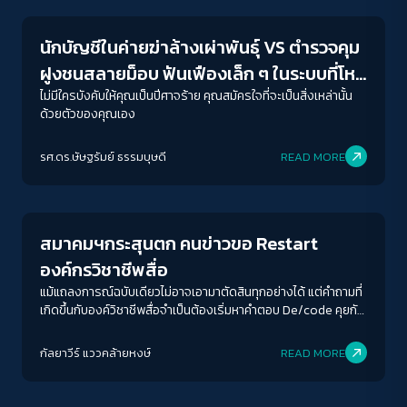
นักบัญชีในค่ายฆ่าล้างเผ่าพันธุ์ VS ตำรวจคุม
ฝูงชนสลายม็อบ ฟันเฟืองเล็ก ๆ ในระบบที่โหด
ร้าย
ไม่มีใครบังคับให้คุณเป็นปีศาจร้าย คุณสมัครใจที่จะเป็นสิ่งเหล่านั้น
ด้วยตัวของคุณเอง
ACCESS
IBILITY
รศ.ดร.ษัษฐรัมย์ ธรรมบุษดี
READ MORE
Human Rights
ขนาดตัวอักษร
A-
A
A+
A++
สมาคมฯกระสุนตก คนข่าวขอ Restart
ระยะห่างข้อความ
องค์กรวิชาชีพสื่อ
ปกติ
มาก
มากที่สุด
แม้แถลงการณ์ฉบับเดียวไม่อาจเอามาตัดสินทุกอย่างได้ แต่คำถามที่
เกิดขึ้นกับองค์วิชาชีพสื่อจำเป็นต้องเริ่มหาคำตอบ De/code คุยกับ
3 คนข่าว คนหนึ่งเป็นคนที่ถูกยิง คนหนึ่งเป็นบรรณาธิการข่าว และ
ปรับสีสำหรับตาบอดสี
อีกหนึ่งคนในฐานะนายกสมาคมนักข่าวนักหนังสือพิมพ์แห่ง
กัลยาวีร์ แววคล้ายหงษ์
READ MORE
ปิด
Protan
Deutan
Tritan
ประเทศไทย บทสนทนา 3 วง 3 มุม พอทำให้เห็นว่าอย่างไรเสียองค์กร
วิชาชีพหรือกลุ่มก้อนของวิชาชีพสื่อยังสำคัญ ส่วนทิศทางและ
หน้าตาว่ามันควรเป็นแบบไหนจะเปลี่ยนไปยกแผง หรือปรับประคองก็