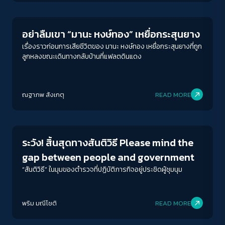
อย่าลืมเขา “มานะ หงษ์ทอง” เหยื่อกระสุนยาง
เรื่องราวก่อนการเสียชีวิตของ มานะ หงษ์ทอง เหยื่อกระสุนยางที่ถูก
ลูกหลงขณะเดินทางกลับบ้านที่แฟลตดินแดง
ณฐาภพ สังเกตุ
READ MORE
Crack Politics
ระวัง! สิ้นสุดทางสันติวิธี Please mind the
gap between people and government
“สันติวิธี” ในมุมของตำรวจที่ปฏิบัติภารกิจอยู่ประชิดผู้ชุมนุม
พริม มณีโชติ
READ MORE
Crack Politics