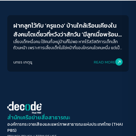
Welfare state
ขนาดตัวอักษร
A-
A
A+
A++
ฝากลูกไว้กับ ‘ครูแดง’ บ้านใกล้เรือนเคียงใน
ระยะห่างข้อความ
สังคมโตเดี่ยวที่หวังว่าสักวัน ‘มีลูกเมื่อพร้อม’
ปกติ
มาก
มากที่สุด
จะหายไป ถ้าสังคมไทยมีสวัสดิการถ้วนหน้า
เลี้ยงเด็กหนึ่งคน ใช้คนทั้งหมู่บ้านก็ไม่พอ หากไร้สวัสดิการเด็กเล็ก
ถ้วนหน้า เพราะการเลี้ยงเด็กไม่ใช่หน้าที่ของใครคนใดคนหนึ่ง แต่เป็น
หน้าที่ทั้งสังคมว่าเราจะสร้างคนแบบไหนขึ้นมาในอนาคต
ปรับสีสำหรับตาบอดสี
นทธร เกตุชู
READ MORE
ปิด
Protan
Deutan
Tritan
คอนทราสต์สูง
โหมดขาวดำ
ฟอนต์อ่านง่าย
สำนักเครือข่ายสื่อสาธารณะ
องค์การกระจายเสียงและแพร่ภาพสาธารณะแห่งประเทศไทย (THAI
เน้นลิงก์
PBS)