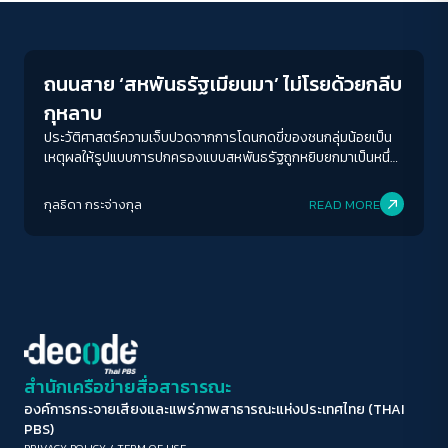
News
ขนาดตัวอักษร
A-
A
A+
A++
ถนนสาย ‘สหพันธรัฐเมียนมา’ ไม่โรยด้วยกลีบ
ระยะห่างข้อความ
กุหลาบ
ปกติ
มาก
มากที่สุด
ประวัติศาสตร์ความเจ็บปวดจากการโดนกดขี่ของชนกลุ่มน้อยเป็น
เหตุผลให้รูปแบบการปกครองแบบสหพันธรัฐถูกหยิบยกมาเป็นหนึ่ง
ในทางออกให้กับเมียนมาที่เผชิญปัญหากับรัฐเผด็จการมาอย่าง
ปรับสีสำหรับตาบอดสี
ยาวนาน
กุลธิดา กระจ่างกุล
READ MORE
ปิด
Protan
Deutan
Tritan
คอนทราสต์สูง
โหมดขาวดำ
ฟอนต์อ่านง่าย
สำนักเครือข่ายสื่อสาธารณะ
องค์การกระจายเสียงและแพร่ภาพสาธารณะแห่งประเทศไทย (THAI
เน้นลิงก์
PBS)