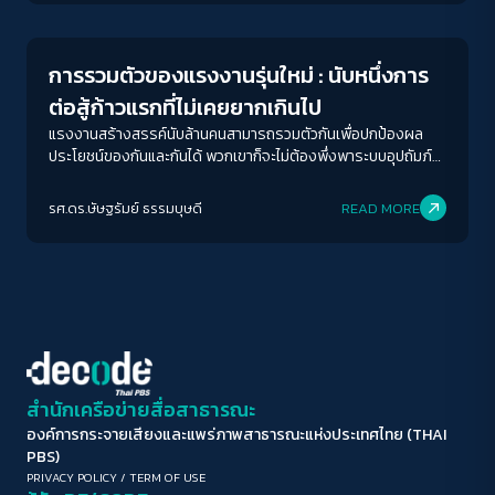
ขนาดตัวอักษร
A-
A
A+
A++
การรวมตัวของแรงงานรุ่นใหม่ : นับหนึ่งการ
ระยะห่างข้อความ
ต่อสู้ก้าวแรกที่ไม่เคยยากเกินไป
ปกติ
มาก
มากที่สุด
แรงงานสร้างสรรค์นับล้านคนสามารถรวมตัวกันเพื่อปกป้องผล
ประโยชน์ของกันและกันได้ พวกเขาก็จะไม่ต้องพึ่งพาระบบอุปถัมภ์
ไม่ต้องอิงแอบกับค่านิยมอนุรักษ์นิยม
ปรับสีสำหรับตาบอดสี
รศ.ดร.ษัษฐรัมย์ ธรรมบุษดี
READ MORE
ปิด
Protan
Deutan
Tritan
คอนทราสต์สูง
โหมดขาวดำ
ฟอนต์อ่านง่าย
สำนักเครือข่ายสื่อสาธารณะ
องค์การกระจายเสียงและแพร่ภาพสาธารณะแห่งประเทศไทย (THAI
เน้นลิงก์
PBS)
PRIVACY POLICY
/
TERM OF USE