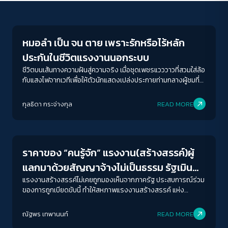
Economy
หมอลำ เป็น จน ตาย เพราะรักหรือไร้หลัก
ประกันในชีวิตแรงงานนอกระบบ
ชีวิตบนเส้นทางความฝันสู่ความจริง เมื่อชุดเพชรแวววาวที่สวมใส่ล้อ
กับแสงไฟจากเวทีเพื่อให้ตัวนักแสดงเปล่งประกายท่ามกลางผู้ชมที่
คอยเฝ้ามองข้างล่างเวทีนั้นกลับหนักอึ้งและถ่วงรั้ง เมื่อความ
สามารถการลำไม่ใช่แค่สิ่งเดียวที่การันตีถึงชีวิตที่มั่นคง
กุลธิดา กระจ่างกุล
READ MORE
Economy
ราคาของ “คนรู้จัก” แรงงาน(สร้างสรรค์)ผู้
แลกมาด้วยสัญญาจ้างไม่เป็นธรรม รัฐเมิน
เฉย
แรงงานสร้างสรรค์ไม่เคยถูกมองเห็นจากภาครัฐ ประสบการณ์ร่วม
ของการถูกเบียดขับนี้ ทำให้สหภาพแรงงานสร้างสรรค์ แห่ง
ประเทศไทยถือกำเนิดขึ้น
ACCESS
IBILITY
ณัฐพร เทพานนท์
READ MORE
Economy