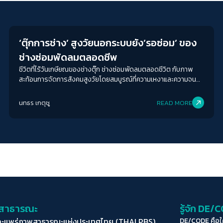
Economy
‘ตุ๊กการช่าง’ สูงวัยนอกระบบยัง’รอซ่อม’ ของ
ช่างซ่อมพัดลมตลอดชีพ
ชีวิตที่ไร้วันเกษียณของช่างตุ๊ก ช่างซ่อมพัดลมตลอดชีวิต กับภาพ
สะท้อนการจัดการสังคมสูงวัยโดยสมบูรณ์ที่ความเหงาและความจน
ของช่างตุ๊กเป็นเครื่องยืนยัน ว่าสังคมไทยยังคงทำใครต่อใครหล่นหาย
ด้วยความเหลื่อมล้ำนี้
นทธร เกตุชู
READ MORE
่อสาธารณะ
รู้จัก DE/
ละแพร่ภาพสาธารณะแห่งประเทศไทย (THAI PBS)
DE/CODE คือ