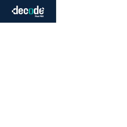
Futurism
Journalism
Crack 
Education
Peace
Sustainability
Workers/Economy
Human Rights