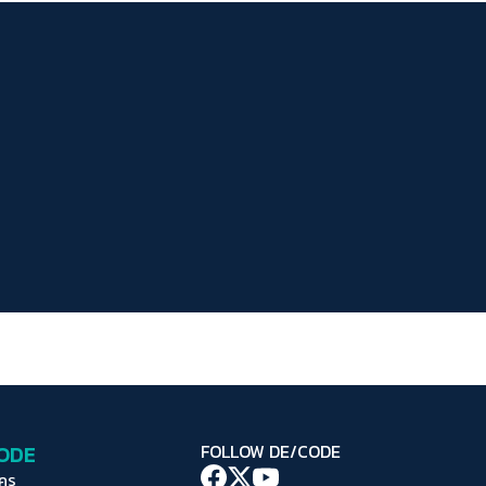
ระยะห่างข้อความ
ปกติ
มาก
มากที่สุด
ปรับสีสำหรับตาบอดสี
ปิด
Protan
Deutan
Tritan
คอนทราสต์สูง
โหมดขาวดำ
ฟอนต์อ่านง่าย
เน้นลิงก์
เน้นกรอบ Focus
CODE
FOLLOW DE/CODE
ซ่อนรูปภาพ
ใคร