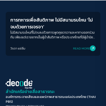
Conflict Resolution
ขนาดตัวอักษร
A-
A
A+
A++
การทหารเพื่อสันติภาพ ไม่มีสนามรบไหน ‘ไม่
ระยะห่างข้อความ
จบด้วยการเจรจา’
ปกติ
มาก
มากที่สุด
ไม่มีสนามรบไหนที่ไม่จบลงด้วยการพูดคุยเจรจาและหาทางออกร่วม
กัน เพียงแต่เราอยากเป็นผู้นำสันติภาพ หรือประเทศไทยที่มีผู้นำนิยม
ความรุนแรง
ปรับสีสำหรับตาบอดสี
วิรดา แซ่ลิ่ม
READ MORE
ปิด
Protan
Deutan
Tritan
คอนทราสต์สูง
โหมดขาวดำ
ฟอนต์อ่านง่าย
สำนักเครือข่ายสื่อสาธารณะ
องค์การกระจายเสียงและแพร่ภาพสาธารณะแห่งประเทศไทย (THAI
เน้นลิงก์
PBS)