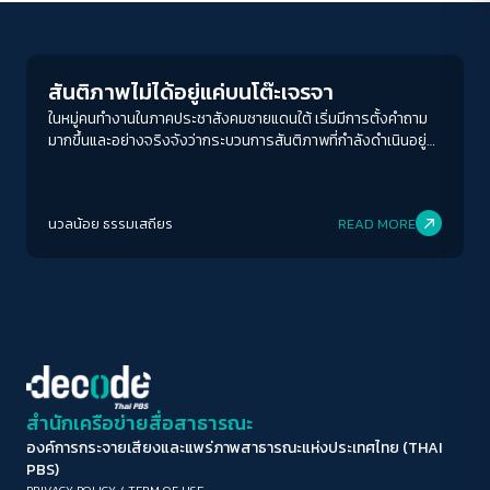
Crack Politics
ขนาดตัวอักษร
A-
A
A+
A++
สันติภาพไม่ได้อยู่แค่บนโต๊ะเจรจา
ระยะห่างข้อความ
ในหมู่คนทำงานในภาคประชาสังคมชายแดนใต้ เริ่มมีการตั้งคำถาม
มากขึ้นและอย่างจริงจังว่ากระบวนการสันติภาพที่กำลังดำเนินอยู่
ปกติ
มาก
มากที่สุด
นั้นมีพื้นที่ให้กับประเด็นของภาคประชาชนมากน้อยเพียงใด
ปรับสีสำหรับตาบอดสี
นวลน้อย ธรรมเสถียร
READ MORE
ปิด
Protan
Deutan
Tritan
คอนทราสต์สูง
โหมดขาวดำ
ฟอนต์อ่านง่าย
สำนักเครือข่ายสื่อสาธารณะ
องค์การกระจายเสียงและแพร่ภาพสาธารณะแห่งประเทศไทย (THAI
เน้นลิงก์
PBS)