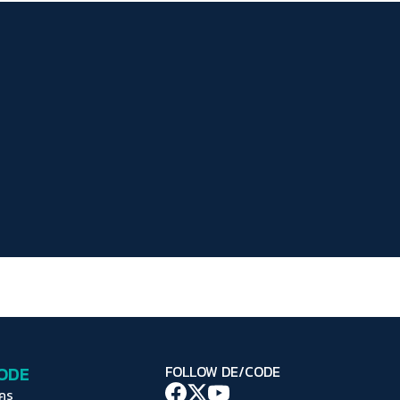
ระยะห่างข้อความ
ปกติ
มาก
มากที่สุด
ปรับสีสำหรับตาบอดสี
ปิด
Protan
Deutan
Tritan
คอนทราสต์สูง
โหมดขาวดำ
ฟอนต์อ่านง่าย
เน้นลิงก์
เน้นกรอบ Focus
CODE
FOLLOW DE/CODE
ซ่อนรูปภาพ
ใคร