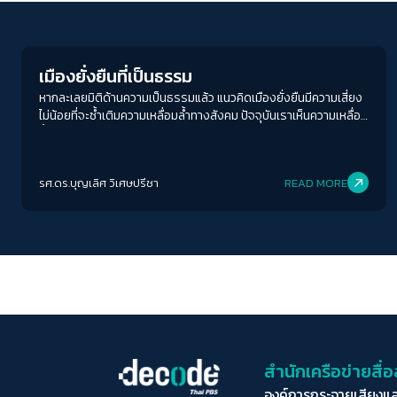
Inequality
เมืองยั่งยืนที่เป็นธรรม
หากละเลยมิติด้านความเป็นธรรมแล้ว แนวคิดเมืองยั่งยืนมีความเสี่ยง
ไม่น้อยที่จะซ้ำเติมความเหลื่อมล้ำทางสังคม ปัจจุบันเราเห็นความเหลื่อม
ล้ำที่แสดงออกผ่านมิติทางชนชั้น เช่น คนรวยมีบ้านหรูพื้นที่กว้างขวาง
สะดวกสบายต่างกับคนจนที่เช่าห้องเล็กๆ อยู่ในชุมชนแออัด
รศ.ดร.บุญเลิศ วิเศษปรีชา
READ MORE
สำนักเครือข่ายสื
องค์การกระจายเสียงแ