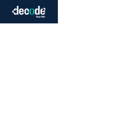
Futurism
Journalism
Crack 
Education
Peace
Sustainability
Workers/Economy
Human Rights
สา