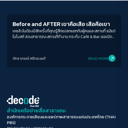
Documentary
ขนาดตัวอักษร
A-
A
A+
A++
Before and AFTER เขาคือเสือ เสือคือเขา
ระยะห่างข้อความ
เคยสิ มันต้องมีสักครั้งที่คุณรู้สึกแปลกแยกกับผู้คนและสถานที่ แม้แต่
ในโบสถ์ สวนสาธารณะสถานที่ทำงาน กระทั่ง Café & Bar เธอเปิด
ปกติ
มาก
มากที่สุด
โน๊คบุ๊คนั่งประชุมในมุมสลัว ชายสูงวัยกึ่งนั่งกึ่งหลับหลับขณะที่วัยรุ่น
สามสี่คนนั่งดื่มโดยไร้บทสนทนามีเพียงแสงฟ้าจากหน้าจอที่เลื่อนไลก์
ปรับสีสำหรับตาบอดสี
ไถฟีด หลังสงครามแห่งการเป็นเจ้าของชีวิตตัวเองยืดเยื้อยาวนาน
ภัทราภรณ์ ศรีทองแท้
READ MORE
ทันใดแสงไฟในบาร์ก็สว่างจ้าน้ำตารื้น บทเพลงสุดท้ายกลายเป็น
ปิด
Protan
Deutan
Tritan
เพลงอกหักมากกว่ารักทั้งปวง
คอนทราสต์สูง
โหมดขาวดำ
ฟอนต์อ่านง่าย
สำนักเครือข่ายสื่อสาธารณะ
องค์การกระจายเสียงและแพร่ภาพสาธารณะแห่งประเทศไทย (THAI
เน้นลิงก์
PBS)