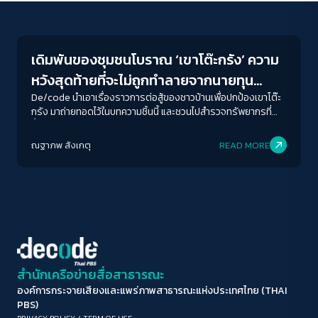
Conflict Resolution
ขนาดตัวอักษร
A-
A
A+
A++
เดิมพันของชุมชนโบราณ ‘เขาโต๊ะกรัง’ ความ
ระยะห่างข้อความ
หวังสุดท้ายที่จะไม่ถูกทำลายจากนายทุน
ปกติ
มาก
มากที่สุด
เหมืองหิน
De/code นำเอาเรื่องราวการต่อสู้ของชาวบ้านเพื่อปกป้องเขาโต๊ะ
กรัง มาถ่ายทอดไว้ในบทความชิ้นนี้ และชวนไปสำรวจทรัพยากรที่
ล้ำค่าในเขาโต๊ะกรัง
ปรับสีสำหรับตาบอดสี
ณฐาภพ สังเกตุ
READ MORE
ปิด
Protan
Deutan
Tritan
คอนทราสต์สูง
โหมดขาวดำ
ฟอนต์อ่านง่าย
สำนักเครือข่ายสื่อสาธารณะ
องค์การกระจายเสียงและแพร่ภาพสาธารณะแห่งประเทศไทย (THAI
เน้นลิงก์
PBS)