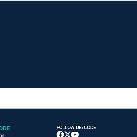
ระยะห่างข้อความ
ปกติ
มาก
มากที่สุด
ปรับสีสำหรับตาบอดสี
ปิด
Protan
Deutan
Tritan
คอนทราสต์สูง
โหมดขาวดำ
ฟอนต์อ่านง่าย
เน้นลิงก์
เน้นกรอบ Focus
CODE
FOLLOW DE/CODE
ซ่อนรูปภาพ
ใคร