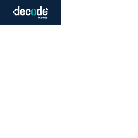
Futurism
Journalism
Crack 
Education
Peace
Sustainability
Workers/Economy
Human Rights