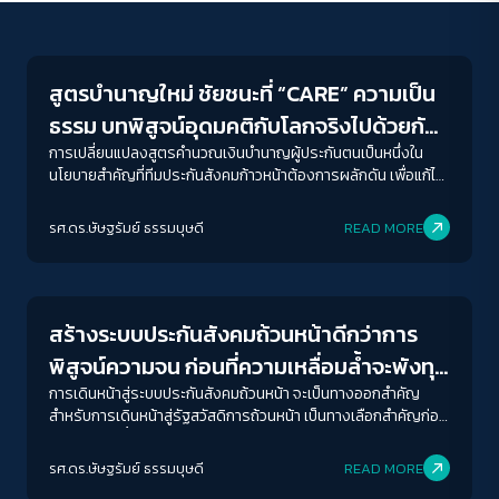
Welfare state
สูตรบำนาญใหม่ ชัยชนะที่ “CARE” ความเป็น
ธรรม บทพิสูจน์อุดมคติกับโลกจริงไปด้วยกัน
ได้
การเปลี่ยนแปลงสูตรคำนวณเงินบำนาญผู้ประกันตนเป็นหนึ่งใน
นโยบายสำคัญที่ทีมประกันสังคมก้าวหน้าต้องการผลักดัน เพื่อแก้ไข
ปัญหาเชิงนโยบายของสำนักงานประกันสังคมที่ไม่สอดคล้องกับชีวิต
ACCESS
IBILITY
การทำงานของผู้คน ที่ผ่านมา ผมได้รับข้อความจากผู้ประกันตน
รศ.ดร.ษัษฐรัมย์ ธรรมบุษดี
READ MORE
จำนวนมาก ล้วนแล้วมีแต่ความเจ็บปวด มันยิ่งกว่าโดนปล้น เป็นความ
Welfare state
เจ็บช้ำของผู้คนที่ผมได้สัมผัสมาด้วยตัวเอง
ขนาดตัวอักษร
A-
A
A+
A++
สร้างระบบประกันสังคมถ้วนหน้าดีกว่าการ
ระยะห่างข้อความ
พิสูจน์ความจน ก่อนที่ความเหลื่อมล้ำจะพังทุก
ปกติ
มาก
มากที่สุด
อย่าง
การเดินหน้าสู่ระบบประกันสังคมถ้วนหน้า จะเป็นทางออกสำคัญ
สำหรับการเดินหน้าสู่รัฐสวัสดิการถ้วนหน้า เป็นทางเลือกสำคัญก่อน
ความเหลื่อมล้ำจะพังทุกอย่างในสังคมไทยผ่านการเพิ่มทุนทางสังคม
ปรับสีสำหรับตาบอดสี
และหลังพิงสำหรับคนวัยทำงาน
รศ.ดร.ษัษฐรัมย์ ธรรมบุษดี
READ MORE
ปิด
Protan
Deutan
Tritan