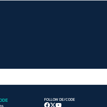
ระยะห่างข้อความ
ปกติ
มาก
มากที่สุด
ปรับสีสำหรับตาบอดสี
ปิด
Protan
Deutan
Tritan
คอนทราสต์สูง
โหมดขาวดำ
ฟอนต์อ่านง่าย
เน้นลิงก์
เน้นกรอบ Focus
CODE
FOLLOW DE/CODE
ซ่อนรูปภาพ
ใคร