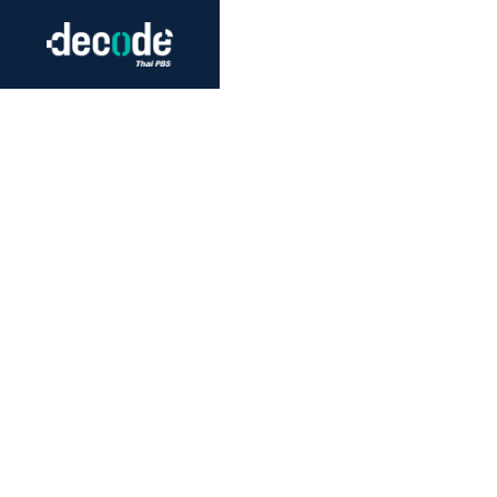
Futurism
Journalism
Crack 
Education
Peace
Sustainability
Workers/Economy
Human Rights