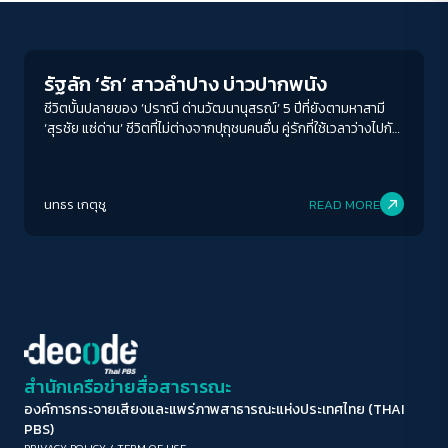
Human Rights
ขนาดตัวอักษร
A-
A
A+
A++
รัฐลัก ‘รัก’ สาวลำปาง บ่าวปากพนัง
ระยะห่างข้อความ
ชีวิตบั้นปลายของ ’ปราณี ด่านวัฒนานุสรณ์’ 5 ปีที่ยังตามหาสามี
‘สุรชัย แซ่ด่าน’ ชีวิตที่ไม่ต่างจากปุถุชนคนอื่น คู่รักที่ใช้เวลาว่างไปกับ
ปกติ
มาก
มากที่สุด
การดูหนัง ชอบทานแกงใต้ และอยากอยู่ด้วยกันไปจนวันสุดท้าย แต่
รัฐกลับมองพวกเขาเป็นเพียงปีศาจ ชีวิตจริงที่ต้องไปต่อของ
ปรับสีสำหรับตาบอดสี
ครอบครัวผู้ถูกอุ้มหาย ที่รัฐเผด็จการไม่เข้าใจว่าการรอมันเจ็บปวด
นทธร เกตุชู
READ MORE
เพียงใด
ปิด
Protan
Deutan
Tritan
คอนทราสต์สูง
โหมดขาวดำ
ฟอนต์อ่านง่าย
สำนักเครือข่ายสื่อสาธารณะ
องค์การกระจายเสียงและแพร่ภาพสาธารณะแห่งประเทศไทย (THAI
เน้นลิงก์
PBS)