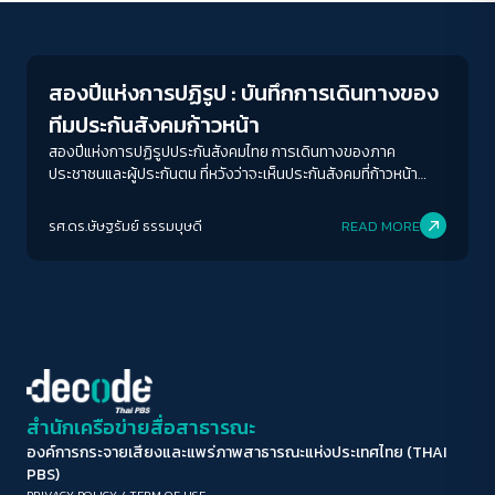
Conflict Resolution
ขนาดตัวอักษร
A-
A
A+
A++
สองปีแห่งการปฏิรูป : บันทึกการเดินทางของ
ระยะห่างข้อความ
ทีมประกันสังคมก้าวหน้า
ปกติ
มาก
มากที่สุด
สองปีแห่งการปฏิรูปประกันสังคมไทย การเดินทางของภาค
ประชาชนและผู้ประกันตน ที่หวังว่าจะเห็นประกันสังคมที่ก้าวหน้า
พร้อมสังคมที่ก้าวไปสู่รัฐสวัสดิการ
ปรับสีสำหรับตาบอดสี
รศ.ดร.ษัษฐรัมย์ ธรรมบุษดี
READ MORE
ปิด
Protan
Deutan
Tritan
คอนทราสต์สูง
โหมดขาวดำ
ฟอนต์อ่านง่าย
สำนักเครือข่ายสื่อสาธารณะ
องค์การกระจายเสียงและแพร่ภาพสาธารณะแห่งประเทศไทย (THAI
เน้นลิงก์
PBS)