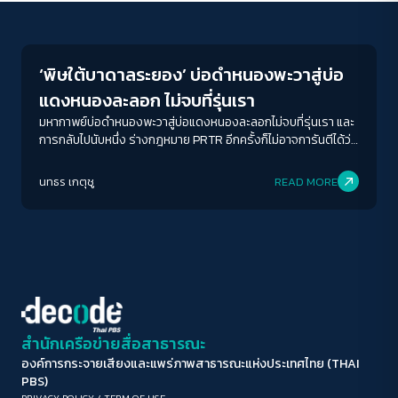
Environment
ขนาดตัวอักษร
A-
A
A+
A++
‘พิษใต้บาดาลระยอง’ บ่อดำหนองพะวาสู่บ่อ
ระยะห่างข้อความ
แดงหนองละลอก ไม่จบที่รุ่นเรา
ปกติ
มาก
มากที่สุด
มหากาพย์บ่อดำหนองพะวาสู่บ่อแดงหนองละลอกไม่จบที่รุ่นเรา และ
การกลับไปนับหนึ่ง ร่างกฎหมาย PRTR อีกครั้งก็ไม่อาจการันตีได้ว่า
สิ่งแวดล้อมและชีวิตที่สูญเสียไปนั้นจะกลับคืน เมื่อทุกเวลาที่เสียไป
ปรับสีสำหรับตาบอดสี
ไม่ใช่การรอ แต่นับถอยหลังต่อการสูญเสียบ้านทั้งหลังของ
นทธร เกตุชู
READ MORE
ปิด
Protan
Deutan
Tritan
ครอบครัวใดครอบครัวหนึ่งไปตลอดกาล
คอนทราสต์สูง
โหมดขาวดำ
ฟอนต์อ่านง่าย
สำนักเครือข่ายสื่อสาธารณะ
องค์การกระจายเสียงและแพร่ภาพสาธารณะแห่งประเทศไทย (THAI
เน้นลิงก์
PBS)