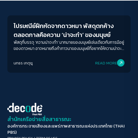
Play Read
ขนาดตัวอักษร
A-
A
A+
A++
ไปรษณีย์ฝึกหัดจากดาวหมา พัสดุตกค้าง
ระยะห่างข้อความ
ตลอดกาลคือความ ‘น่าจะทำ’ ของมนุษย์
ปกติ
มาก
มากที่สุด
พัสดุที่บรรจุ ‘ความน่าจะทำ’ มากมายของมนุษย์เช่นเดียวกับการมีอยู่
ของดาวหมา อาจหมายถึงคำภาวนาของมนุษย์ที่อยากให้ความน่าจะ
ทำหายไป
ปรับสีสำหรับตาบอดสี
นทธร เกตุชู
READ MORE
ปิด
Protan
Deutan
Tritan
คอนทราสต์สูง
โหมดขาวดำ
ฟอนต์อ่านง่าย
สำนักเครือข่ายสื่อสาธารณะ
องค์การกระจายเสียงและแพร่ภาพสาธารณะแห่งประเทศไทย (THAI
เน้นลิงก์
PBS)