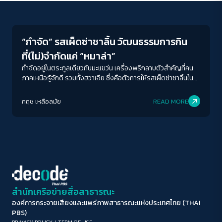
Human & Society
ขนาดตัวอักษร
A-
A
A+
A++
“กำจัด” รสเผ็ดซ่าชาลิ้น วัฒนธรรมการกิน
ระยะห่างข้อความ
ที่(ไม่)จำกัดแค่ “หมาล่า”
ปกติ
มาก
มากที่สุด
กำจัดอยู่ในตระกูลเดียวกับมะแขว่น เครื่องพริกลาบตัวสำคัญที่คน
ภาคเหนือรู้จักดี รวมทั้งฮวาเจีย ซึ่งคือตัวการให้รสเผ็ดซ่าชาลิ้นใน
“หมาล่า” นั่นเอง เม็ดกำจัดใหญ่กว่ามะแขว่น แต่รสอ่อนเบากว่า เจือ
ปรับสีสำหรับตาบอดสี
กลิ่นหอมอมเปรี้ยวคล้ายเปลือกส้มมากกว่ามะแขว่นและฮวาเจีย
กฤช เหลือลมัย
READ MORE
ปิด
Protan
Deutan
Tritan
คอนทราสต์สูง
โหมดขาวดำ
ฟอนต์อ่านง่าย
สำนักเครือข่ายสื่อสาธารณะ
องค์การกระจายเสียงและแพร่ภาพสาธารณะแห่งประเทศไทย (THAI
เน้นลิงก์
PBS)