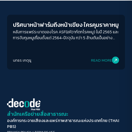
Economy
ขนาดตัวอักษร
A-
A
A+
A++
ปริศนาหน้าฟาร์มถึงหน้าเขียง ใครคุมราคาหมู
ระยะห่างข้อความ
หลังการแพร่ระบาดของโรค ASF(อหิวาก์ตกโรคหมู) ในปี 2565 และ
การจับกุมหมูเถื่อนตั้งแต่ 2564-ปัจจุบัน กว่า 5 ล้านตันเป็นอย่างต่ำ
ปกติ
มาก
มากที่สุด
จำนวนเกษตรกรที่หดหาย เพราะเสียหายหนักจากโรค ยิ่งโดน
กระหน่ำซ้ำด้วยราคาขายที่ต่ำลง ในขณะที่ต้นทุนมีแต่จะแพงขึ้นทุก
ปรับสีสำหรับตาบอดสี
วัน หมูแพง เป็นเพียงฉากหน้าของการสั่นคลอนความมั่นคงทาง
นทธร เกตุชู
READ MORE
อาหารของคนไทย เมื่อ 1 ใน 3 ของเนื้อสัตว์ที่คนไทยบริโภคมากที่สุด
ปิด
Protan
Deutan
Tritan
กำลังเผชิญปัญหากับการกินรวบที่อาจทำให้คนเลี้ยง คนขาย และคน
กิน อาจต้องบริโภคหมูในราคามากกว่า 300 บาทก็เป็นได้ถ้าเรายังรู้
ว่าหน้าฟาร์มถึงหน้าเขียง ใคร เป็นคนคุมราคาหมู
คอนทราสต์สูง
โหมดขาวดำ
ฟอนต์อ่านง่าย
สำนักเครือข่ายสื่อสาธารณะ
องค์การกระจายเสียงและแพร่ภาพสาธารณะแห่งประเทศไทย (THAI
เน้นลิงก์
PBS)