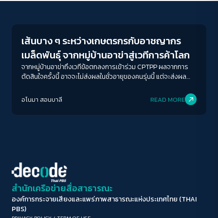
Economy
ขนาดตัวอักษร
A-
A
A+
A++
เส้นบาง ๆ ระหว่างเกษตรกรกับอาชญากร
ระยะห่างข้อความ
เมล็ดพันธุ์ จากหมู่บ้านอาข่าสู่เวทีการค้าโลก
ปกติ
มาก
มากที่สุด
จากหมู่บ้านอาข่าถึงเวทีข้อตกลงการเข้าร่วม CPTPP ผลจากการ
ตัดสินใจครั้งนี้ อาจจะไม่ส่งผลในชั่วอายุของคนรุ่นนี้ แต่จะส่งผล
สะเทือนมหาศาลถึงเจเนอเรชั่นหน้า
ปรับสีสำหรับตาบอดสี
อโนมา สอนบาลี
READ MORE
ปิด
Protan
Deutan
Tritan
คอนทราสต์สูง
โหมดขาวดำ
ฟอนต์อ่านง่าย
สำนักเครือข่ายสื่อสาธารณะ
องค์การกระจายเสียงและแพร่ภาพสาธารณะแห่งประเทศไทย (THAI
เน้นลิงก์
PBS)