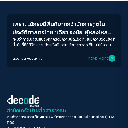
Interviews
ขนาดตัวอักษร
A-
A
A+
A++
เพราะ…นักรบมีพื้นที่มากกว่านักการทูตใน
ระยะห่างข้อความ
ประวัติศาสตร์ไทย “เดี่ยว ธงชัย”ผู้หลงใหล
ปกติ
มาก
มากที่สุด
ประวัติศาสตร์ แต่ไม่หลงรักอย่างที่ควรจะเป็น
"ผมว่าการเปลี่ยนแปลงทุกครั้งมีความขัดแย้ง ที่ไหนมีความขัดแย้ง ที่
นั่นคือที่ที่มีชีวิต ความขัดแย้งมันอยู่ในตัวเราตลอด ที่ไหนไม่มีความ
ขัดแย้งที่นั่นคือตายแล้ว" ฟังเผิน ๆ หลายคนอาจจะตีความว่าประโยค
ปรับสีสำหรับตาบอดสี
นี้คงหนีไม่พ้นซ่อนประเด็นการเคลื่อนไหวทางการเมือง ที่กำลังร้อน
สมิตานัน หยงสตาร์
READ MORE
ปิด
Protan
Deutan
Tritan
แรงทะลุปรอทอยู่ขณะนี้เป็นแน่ แต่ไม่ใช่สำหรับ “ธงชัย อัชฌายก
ชาติ” หรือ เดี่ยว นักศึกษาชั้นปี 1 สาขาประวัติศาสตร์ คณะ
ศิลปศาสตร์ มหาวิทยาลัยธรรมศาสตร์ที่กำลังสะท้อนให้เห็นว่า เหตุ
คอนทราสต์สูง
ใดการเปิดพื้นที่ให้ถกเถียงในห้องเรียนประวัติศาสตร์จึงควรเกิดขึ้น
ไม่เช่นนั้นก็เท่ากับเป็นห้องเรียนที่รอการหายไปเท่านั้น
โหมดขาวดำ
ฟอนต์อ่านง่าย
สำนักเครือข่ายสื่อสาธารณะ
องค์การกระจายเสียงและแพร่ภาพสาธารณะแห่งประเทศไทย (THAI
เน้นลิงก์
PBS)