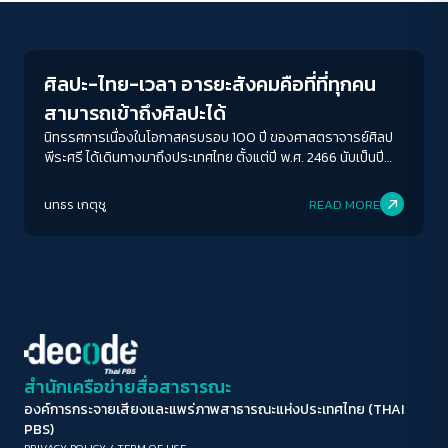
Human & Society
ขนาดตัวอักษร
A-
A
A+
A++
ศิลปะ-ไทย-เวลา อารยะสังคมคือที่ที่ทุกคน
ระยะห่างข้อความ
สามารถเข้าถึงศิลปะได้
ปกติ
มาก
มากที่สุด
นิทรรศการเนื่องในโอกาสครบรอบ 100 ปี ของศาสตราจารย์ศิลป
พีระศรี ได้เดินทางมาถึงประเทศไทย ตั้งแต่ปี พ.ศ. 2466 นับเป็นปี
ครบรอบสำคัญของวงการศิลปะไทย ที่ถือว่าท่านเป็นบิดาศิลปะสมัย
ปรับสีสำหรับตาบอดสี
ใหม่ของประเทศไทย และเป็นผู้ริเริ่มการสร้างหอศิลปะสาธารณชน
นทธร เกตุชู
READ MORE
ปิด
Protan
Deutan
Tritan
แห่งแรกของประเทศไทยคือ หอศิลป พีระศรี เพื่อให้เป็นสถาบันที่
มีหน้าที่ในการขับเคลื่อนสังคมและศิลปวัฒนธรรมร่วมสมัย
คอนทราสต์สูง
โหมดขาวดำ
ฟอนต์อ่านง่าย
สำนักเครือข่ายสื่อสาธารณะ
องค์การกระจายเสียงและแพร่ภาพสาธารณะแห่งประเทศไทย (THAI
เน้นลิงก์
PBS)